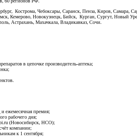
в, 60 регионов РФ.
рбург, Кострома, Чебоксары, Саранск, Пенза, Киров, Самара, С
ск, Кемерово, Новокузнецк, Бийск, Курган, Сургут, Новый Уре
поль, Астрахань, Махачкала, Владикавказ, Сочи.
репаратов в цепочке производитель-аптека;
нка;
нктов.
 и ежемесячная премия;
ого рабочего дня;
pi.ru (Новосибирск, НСО);
счёт компании;
ьникам к 1 сентября;