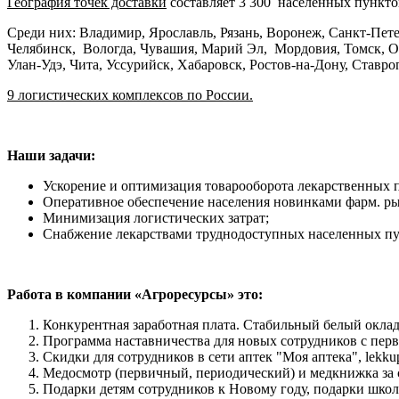
География точек доставки
составляет 3 300 населенных пункто
Среди них: Владимир, Ярославль, Рязань, Воронеж, Санкт-Пете
Челябинск, Вологда, Чувашия, Марий Эл, Мордовия, Томск, Ом
Улан-Удэ, Чита, Уссурийск, Хабаровск, Ростов-на-Дону, Ставро
9 логистических комплексов по России.
Наши задачи:
Ускорение и оптимизация товарооборота лекарственных п
Оперативное обеспечение населения новинками фарм. ры
Минимизация логистических затрат;
Снабжение лекарствами труднодоступных населенных пу
Работа в компании «Агроресурсы» это:
Конкурентная заработная плата. Стабильный белый оклад
Программа наставничества для новых сотрудников с перв
Скидки для сотрудников в сети аптек "Моя аптека", lekku
Медосмотр (первичный, периодический) и медкнижка за 
Подарки детям сотрудников к Новому году, подарки школ