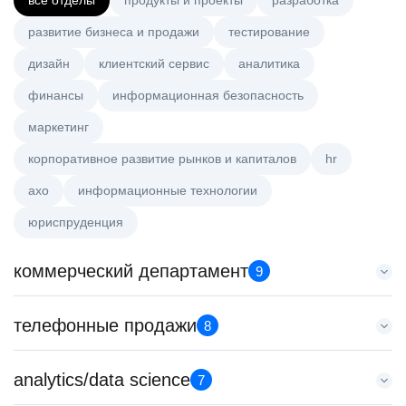
все отделы
продукты и проекты
разработка
развитие бизнеса и продажи
тестирование
дизайн
клиентский сервис
аналитика
финансы
информационная безопасность
маркетинг
корпоративное развитие рынков и капиталов
hr
axo
информационные технологии
юриспруденция
коммерческий департамент
9
Key Account Manager (EdTech)
телефонные продажи
8
HeadHunter::Коммерческий департамент
вчера
Менеджер по продажам B2B (сегмент SMB)
analytics/data science
150000 ₽
7
HeadHunter::Телефонные продажи
Санкт-Петербург