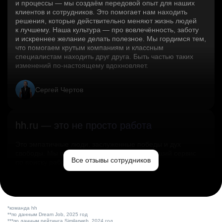
и процессы — мы создаём передовой опыт для наших
клиентов и сотрудников. Это помогает нам находить
решения, которые действительно меняют жизнь людей
к лучшему. Наша культура — про вовлечённость, заботу
и искреннее желание делать полезное. Мы гордимся тем,
что помогаем крутым компаниям и классным
специалистам находить друг друга. Быть частью таких
изменений по‑настоящему вдохновляет.
Сергей Чертов
hh.ru — это не просто работа
Это эмпатичные люди, заслуженные победы и дух
свободы. Мы помогаем миру и создаём лучший сервис
Все отзывы сотрудников
по поиску работы в стране.
Ольга Емельянова
*команда hh
**по данным Dream Job, 2025 год
***по данным рейтинга Similarweb, 2024 год