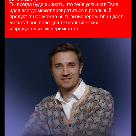
HeadHunter::Коммерческий департамент
з/п не указана
29 июл. 2026
Ты всегда будешь знать, что тебя услышат.
Твоя
вчера
Ташкент
450000 ₽
идея всегда может превратиться в реальный
Продуктовый маркетолог b2b, брендинговые продукты
150000 ₽
Москва
продукт.
У нас можно быть визионером. hh.ru даёт
HeadHunter::Департамент маркетинга
Ярославль
масштабное поле для технологических
Специалист телемаркетинга
20 июл. 2026
и продуктовых экспериментов.
HeadHunter::Телефонные продажи
з/п не указана
Старший аналитик клиентской эффективности
13 июл. 2026
Москва
HeadHunter::Коммерческий департамент
10000000 so'm
3 авг. 2026
Ташкент
з/п не указана
Москва