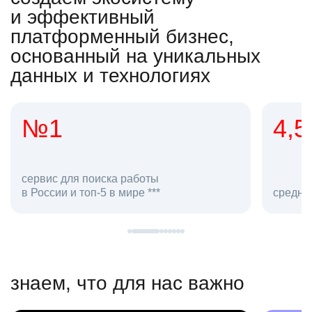
и эффективный
платформенный бизнес,
основанный на уникальных
данных и технологиях
4,5
20
сотруд
средняя оценка hh.ru как работодателя **
в hh.ru
знаем, что для нас важно