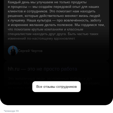
Каждый день мы улучшаем не только продукты
и процессы — мы создаём передовой опыт для наших
клиентов и сотрудников. Это помогает нам находить
решения, которые действительно меняют жизнь людей
к лучшему. Наша культура — про вовлечённость, заботу
и искреннее желание делать полезное. Мы гордимся тем,
что помогаем крутым компаниям и классным
специалистам находить друг друга. Быть частью таких
изменений по‑настоящему вдохновляет.
Сергей Чертов
hh.ru — это не просто работа
Это эмпатичные люди, заслуженные победы и дух
свободы. Мы помогаем миру и создаём лучший сервис
Все отзывы сотрудников
по поиску работы в стране.
Ольга Емельянова
*команда hh