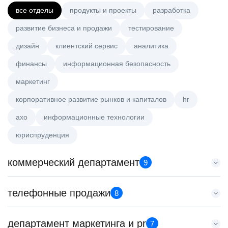
все отделы
продукты и проекты
разработка
развитие бизнеса и продажи
тестирование
дизайн
клиентский сервис
аналитика
финансы
информационная безопасность
маркетинг
корпоративное развитие рынков и капиталов
hr
axo
информационные технологии
юриспруденция
коммерческий департамент
9
Key Account Manager (EdTech)
телефонные продажи
8
HeadHunter::Коммерческий департамент
вчера
Старший специалист телемаркетинга
департамент маркетинга и pr
150000 ₽
7