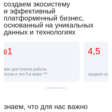
создаем экосистему
и эффективный
платформенный бизнес,
основанный на уникальных
данных и технологиях
4,5
20
сотруд
средняя оценка hh.ru как работодателя **
в hh.ru
знаем, что для нас важно