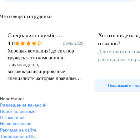
Что говорят сотрудники
Специалист службы
Хотите видеть з
безопасности
4,0
отзывов?
Июль 2026
Хорошая компания! до сих пор
Дайте знать об эт
тружусь в это компании из
работодателя откр
заруководства,
высококвалифицированые
специалисты,которые правильно
организовали работу ! Связи с эти
Показывайте бо
комфортно трудиться,есть
HeadHunter
взаимопонимание!
Размещение вакансий
Поиск по резюме
О компании
Наши вакансии
Реклама на сайте
Требования к ПО