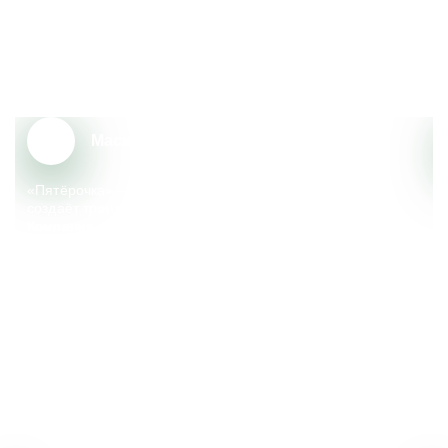
Почему сотрудники выбирают
«Пятёрочку»?
Масштаб и надёжность
«Пятёрочка» – крупный федеральный ритейлер, который
создаёт тренды, меняющие сферу розничной торговли.
Компания реализует множество социальных
и экологических инициатив, поддерживает местные
сообщества.