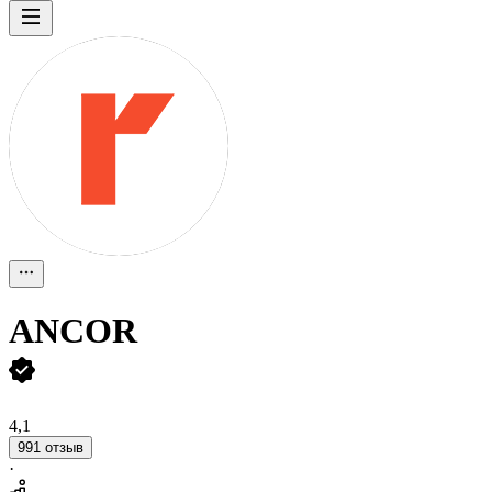
ANCOR
4,1
991 отзыв
·