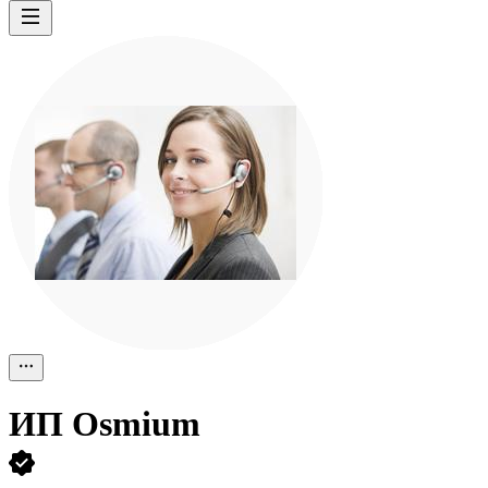
ИП
Osmium