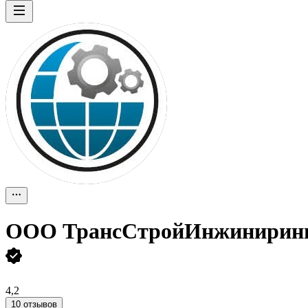
ООО
ТрансСтройИнжинирин
4,2
10 отзывов