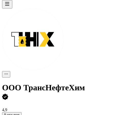
ООО
ТрансНефтеХим
4,9
9 отзывов