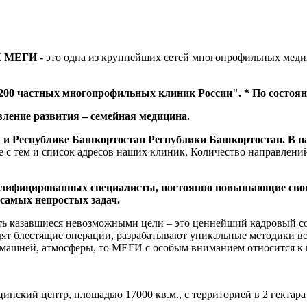
 МЕГИ -
это одна из крупнейших сетей многопрофильных меди
00 частных многопрофильных клиник России". * По состояни
ление развития – cемейная медицина.
фа и Республике Башкортостан Республики Башкортостан. В 
е с тем и список адресов наших клиник. Количество направлени
алифицированных специалисты, постоянно повышающие свою
самых непростых задач.
ать казавшиеся невозможными цели – это ценнейший кадровый 
дят блестящие операции, разрабатывают уникальные методики во
омашней, атмосферы, то МЕГИ с особым вниманием относится к
ий центр, площадью 17000 кв.м., с территорией в 2 гектара д