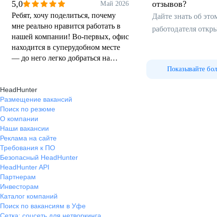
5,0
отзывов?
Май 2026
Ребят, хочу поделиться, почему
Дайте знать об эт
мне реально нравится работать в
работодателя откр
нашей компании! Во‑первых, офис
находится в суперудобном месте
— до него легко добраться на
метро, а от остановки идти всего
Показывайте бо
пару минут. Во‑вторых, зарплата
HeadHunter
тут действительно достойная и
Размещение вакансий
вполне конкурентная по рынку —
Поиск по резюме
чувствуешь, что твой труд ценят.
О компании
Но есть и кое‑что ещё: у нас в
Наши вакансии
офисе всегда полно вкусняшек!
Реклама на сайте
Помимо чая, кофе и воды,
Требования к ПО
регулярно появляются фрукты,
Безопасный HeadHunter
печенье, колбаска и ПП штуки.
HeadHunter API
Мелочь, а настроение поднимает!
Партнерам
Инвесторам
Каталог компаний
Поиск по вакансиям в Уфе
Сетка: соцсеть для нетворкинга