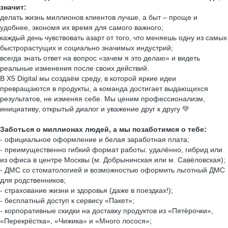
значит:
делать жизнь миллионов клиентов лучше, а быт – проще и
удобнее, экономя их время для самого важного;
каждый день чувствовать азарт от того, что меняешь одну из самых
быстрорастущих и социально значимых индустрий;
всегда знать ответ на вопрос «зачем я это делаю» и видеть
реальные изменения после своих действий.
В X5 Digital мы создаём среду, в которой яркие идеи
превращаются в продукты, а команда достигает выдающихся
результатов, не изменяя себе. Мы ценим профессионализм,
инициативу, открытый диалог и уважение друг к другу 💚
Заботься о миллионах людей, а мы позаботимся о тебе:
- официальное оформление и белая заработная плата;
- преимущественно гибкий формат работы: удалённо, гибрид или
из офиса в центре Москвы (м. Добрынинская или м. Савёловская);
- ДМС со стоматологией и возможностью оформить льготный ДМС
для родственников;
- страхование жизни и здоровья (даже в поездках!);
- бесплатный доступ к сервису «Пакет»;
- корпоративные скидки на доставку продуктов из «Пятёрочки»,
«Перекрёстка», «Чижика» и «Много лосося»;