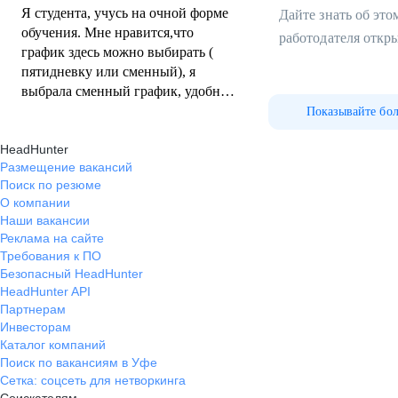
Я студента, учусь на очной форме
Дайте знать об эт
обучения. Мне нравится,что
работодателя откр
график здесь можно выбирать (
пятидневку или сменный), я
выбрала сменный график, удобно
совмещать с занятиями.
Показывайте бо
Официальное трудоустройство и
HeadHunter
зарплата,для меня это важно.
Размещение вакансий
Опыта работы в продажах у меня
Поиск по резюме
не было, меня полностью всему
О компании
обучили. И немаловажно- здесь
Наши вакансии
очень дружный, добрый и
Реклама на сайте
сплоченный коллектив и
Требования к ПО
замечательный руководитель
Безопасный HeadHunter
отдела.
HeadHunter API
Партнерам
Инвесторам
Каталог компаний
Поиск по вакансиям в Уфе
Сетка: соцсеть для нетворкинга