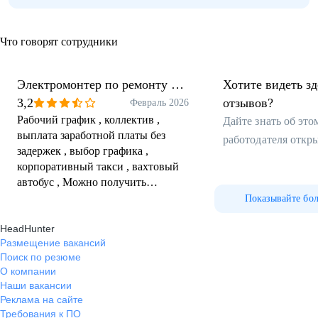
Что говорят сотрудники
Электромонтер по ремонту и
Хотите видеть з
обслуживанию электро
3,2
отзывов?
Февраль 2026
Рабочий график , коллектив ,
оборудования
Дайте знать об эт
выплата заработной платы без
работодателя откр
задержек , выбор графика ,
корпоративный такси , вахтовый
автобус , Можно получить
большой опыт , всему обучат ,
Показывайте бо
коллеги подскажут , приветливый
HeadHunter
персонал везде , руководство тоже
Размещение вакансий
общительное идёт на встречу
Поиск по резюме
О компании
Наши вакансии
Реклама на сайте
Требования к ПО