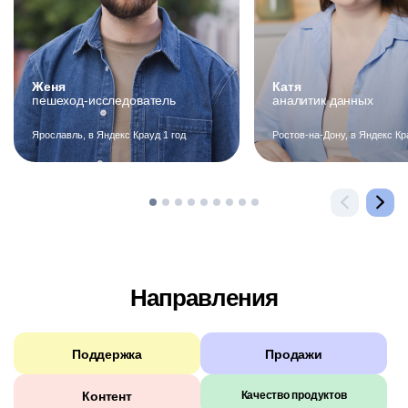
Женя
Катя
пешеход-исследователь
аналитик данных
Ярославль, в Яндекс Крауд 1 год
Ростов-на-Дону, в Яндекс Кр
Направления
Поддержка
Продажи
Контент
Качество продуктов