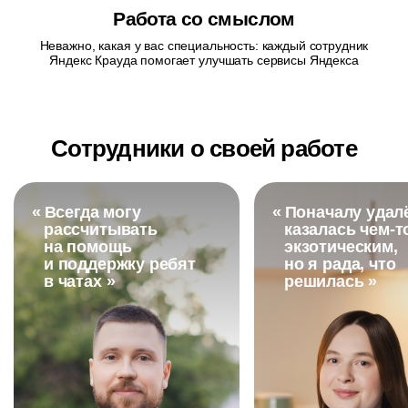
Работа со смыслом
Неважно, какая у вас специальность: каждый сотрудник
Яндекс Крауда помогает улучшать сервисы Яндекса
Сотрудники о своей работе
«
Всегда могу
«
Поначалу удал
рассчитывать
казалась
чем-т
на помощь
экзотическим,
и поддержку ребят
но я рада, что
в чатах »
решилась »