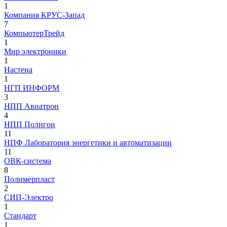
1
Компания КРУС-Запад
7
КомпьютерТрейд
1
Мир электроники
1
Настена
1
НГП ИНФОРМ
3
НПП Авиатрон
4
НПП Полигон
11
НПФ Лаборатория энергетики и автоматизации
11
ОВК-система
8
Полимерпласт
2
СИП-Электро
1
Стандарт
1