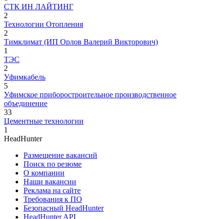
СТК ИН ЛАЙТИНГ
2
Технологии Отопления
2
Тимклимат (ИП Орлов Валерий Викторович)
1
ТЭС
2
Уфимкабель
5
Уфимское приборостроительное производственное
объединение
33
Цементные технологии
1
HeadHunter
Размещение вакансий
Поиск по резюме
О компании
Наши вакансии
Реклама на сайте
Требования к ПО
Безопасный HeadHunter
HeadHunter API