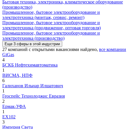
Бытовая техника, электроника, климатическое оборудование
(производство)
Промышленное, бытовое электрооборудование и
электротехника (монтаж, сервис, ремонт)
Промышленное, бытовое электрооборудование и
электротехника (продвижение, оптовая торговля)
Промышленное, бытовое электрооборудование и
электротехника (производство)
Еще
3
сферы
в этой индустрии
27
компаний с открытыми вакансиями
найдено,
все компании
GiGas
4
БСКБ Нефтехимавтоматика
1
ВИСМА, НПФ
6
Галиханов Ильнар Илшатович
1
Геоспейс Технолоджис Евразия
2
Ермак-УФА
1
ЕХ102
3
Империя Света