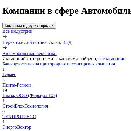
Компании в сфере Автомобиль
Компании в других городах
Все индустрии
Перевозки, логистика, склад, ВЭД
Автомобильные перевозки
7
компаний с открытыми вакансиями
найдено,
все компании
Башкортостанская пригородная пассажирская компания
1
Гермес
3
Пинта-Регион
19
Плаза, ООО (Формула 102)
1
СтройБлокТехнология
6
ТЕХПРОГРЕСС
1
ЭнергоВектор