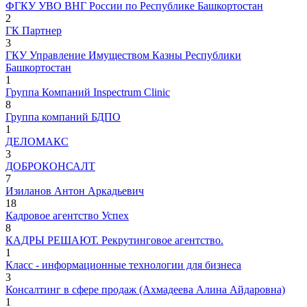
ФГКУ УВО ВНГ России по Республике Башкортостан
2
ГК Партнер
3
ГКУ Управление Имуществом Казны Республики
Башкортостан
1
Группа Компаний Inspectrum Clinic
8
Группа компаний БДПО
1
ДЕЛОМАКС
3
ДОБРОКОНСАЛТ
7
Изиланов Антон Аркадьевич
18
Кадровое агентство Успех
8
КАДРЫ РЕШАЮТ. Рекрутинговое агентство.
1
Класс - информационные технологии для бизнеса
3
Консалтинг в сфере продаж (Ахмадеева Алина Айдаровна)
1