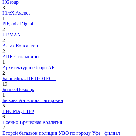
HGroup
3
HireX Agency
1
PRyanik Digital
2
URMAN
2
АльфаКонсалтинг
2
АПК Столыпино
1
Архитектурное бюро АЕ
2
Башнефть - ПЕТРОТЕСТ
19
БизнесПомощь
1
Быкова Ангелина Тагировна
5
ВИСМА, НПФ
6
Военно-Врачебная Коллегия
2
Второй батальон полиции УВО по городу Уфе - филиал