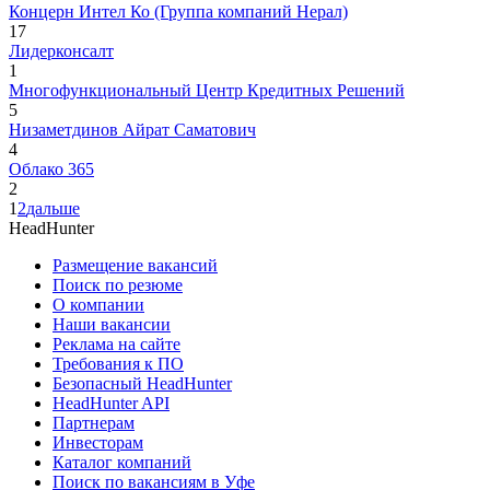
Концерн Интел Ко (Группа компаний Нерал)
17
Лидерконсалт
1
Многофункциональный Центр Кредитных Решений
5
Низаметдинов Айрат Саматович
4
Облако 365
2
1
2
дальше
HeadHunter
Размещение вакансий
Поиск по резюме
О компании
Наши вакансии
Реклама на сайте
Требования к ПО
Безопасный HeadHunter
HeadHunter API
Партнерам
Инвесторам
Каталог компаний
Поиск по вакансиям в Уфе