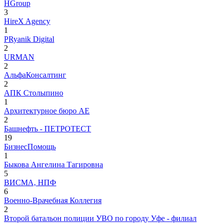
HGroup
3
HireX Agency
1
PRyanik Digital
2
URMAN
2
АльфаКонсалтинг
2
АПК Столыпино
1
Архитектурное бюро АЕ
2
Башнефть - ПЕТРОТЕСТ
19
БизнесПомощь
1
Быкова Ангелина Тагировна
5
ВИСМА, НПФ
6
Военно-Врачебная Коллегия
2
Второй батальон полиции УВО по городу Уфе - филиал