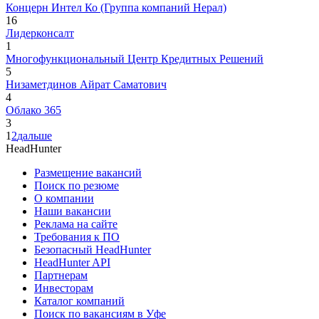
Концерн Интел Ко (Группа компаний Нерал)
16
Лидерконсалт
1
Многофункциональный Центр Кредитных Решений
5
Низаметдинов Айрат Саматович
4
Облако 365
3
1
2
дальше
HeadHunter
Размещение вакансий
Поиск по резюме
О компании
Наши вакансии
Реклама на сайте
Требования к ПО
Безопасный HeadHunter
HeadHunter API
Партнерам
Инвесторам
Каталог компаний
Поиск по вакансиям в Уфе