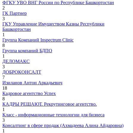
ФГКУ УВО ВНГ России по Республике Башкортостан
2
ГК Партнер
3
ГКУ Управление Имуществом Казны Республики
Башкортостан
1
Группа Компаний Inspectrum Clinic
8
Группа компаний БДПО
1
ДЕЛОМАКС
3
ДОБРОКОНСАЛТ
7
Изиланов Антон Аркадьевич
18
Кадровое агентство Успех
8
КАДРЫ РЕШАЮТ. Рекрутинговое агентство.
1
Класс - информационные технологии для бизнеса
3
Консалтинг в сфере продаж (Ахмадеева Алина Айдаровна)
1