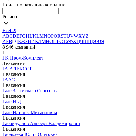
Поиск по названию компании
Регион
Все
0-9
A
B
C
D
E
F
G
H
I
J
K
L
M
N
O
P
Q
R
S
T
U
V
W
X
Y
Z
А
Б
В
Г
Д
Е
Ж
З
И
Й
К
Л
М
Н
О
П
Р
С
Т
У
Ф
Х
Ц
Ч
Ш
Щ
Э
Ю
Я
8 946 компаний
Г
ГK Пром-Комплект
3 вакансии
ГА АЛЕКСОР
1 вакансия
ГААС
1 вакансия
Гаас Златислава Сергеевна
1 вакансия
Гаас И.Д.
1 вакансия
Гаас Наталья Михайловна
1 вакансия
Габайдуллов Альберт Владимирович
1 вакансия
Габараева Юлия Олеговна