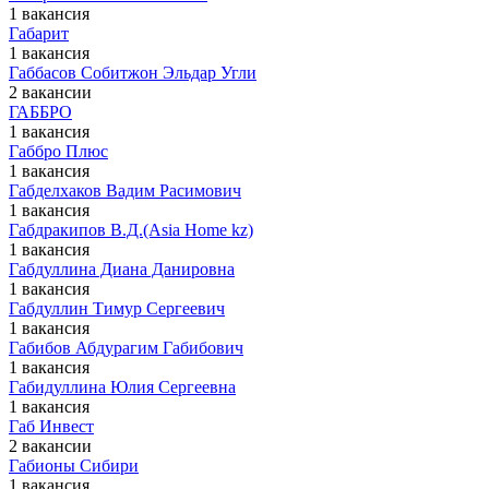
1 вакансия
Габарит
1 вакансия
Габбасов Собитжон Эльдар Угли
2 вакансии
ГАББРО
1 вакансия
Габбро Плюс
1 вакансия
Габделхаков Вадим Расимович
1 вакансия
Габдракипов В.Д.(Asia Home kz)
1 вакансия
Габдуллина Диана Данировна
1 вакансия
Габдуллин Тимур Сергеевич
1 вакансия
Габибов Абдурагим Габибович
1 вакансия
Габидуллина Юлия Сергеевна
1 вакансия
Габ Инвест
2 вакансии
Габионы Сибири
1 вакансия