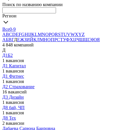
Поиск по названию компании
Регион
Все
0-9
A
B
C
D
E
F
G
H
I
J
K
L
M
N
O
P
Q
R
S
T
U
V
W
X
Y
Z
А
Б
В
Г
Д
Е
Ж
З
И
Й
К
Л
М
Н
О
П
Р
С
Т
У
Ф
Х
Ц
Ч
Ш
Щ
Э
Ю
Я
4 848 компаний
Д
Д1Б2
1 вакансия
Д1 Капитал
1 вакансия
Д1 Фитнес
1 вакансия
Д2 Страхование
16 вакансий
Д3 Дизайн
1 вакансия
Д8 бай, ЧП
1 вакансия
Д8 Тех
2 вакансии
Дабаева Сарюна Баировна