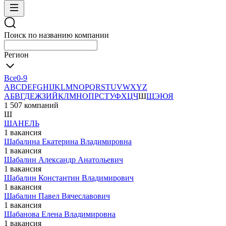
Поиск по названию компании
Регион
Все
0-9
A
B
C
D
E
F
G
H
I
J
K
L
M
N
O
P
Q
R
S
T
U
V
W
X
Y
Z
А
Б
В
Г
Д
Е
Ж
З
И
Й
К
Л
М
Н
О
П
Р
С
Т
У
Ф
Х
Ц
Ч
Ш
Щ
Э
Ю
Я
1 507 компаний
Ш
ШAНЕЛЬ
1 вакансия
Шабалина Екатерина Владимировна
1 вакансия
Шабалин Александр Анатольевич
1 вакансия
Шабалин Константин Владимирович
1 вакансия
Шабалин Павел Вячеславович
1 вакансия
Шабанова Елена Владимировна
1 вакансия