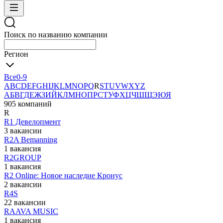
Поиск по названию компании
Регион
Все
0-9
A
B
C
D
E
F
G
H
I
J
K
L
M
N
O
P
Q
R
S
T
U
V
W
X
Y
Z
А
Б
В
Г
Д
Е
Ж
З
И
Й
К
Л
М
Н
О
П
Р
С
Т
У
Ф
Х
Ц
Ч
Ш
Щ
Э
Ю
Я
905 компаний
R
R1 Девелопмент
3 вакансии
R2A Bemanning
1 вакансия
R2GROUP
1 вакансия
R2 Online: Новое наследие Кронус
2 вакансии
R4S
22 вакансии
RAAVA MUSIC
1 вакансия