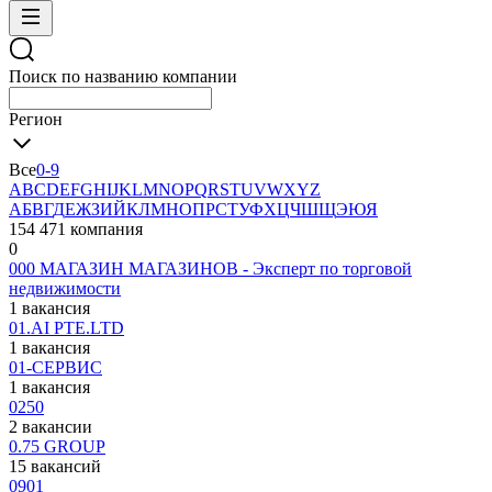
Поиск по названию компании
Регион
Все
0-9
A
B
C
D
E
F
G
H
I
J
K
L
M
N
O
P
Q
R
S
T
U
V
W
X
Y
Z
А
Б
В
Г
Д
Е
Ж
З
И
Й
К
Л
М
Н
О
П
Р
С
Т
У
Ф
Х
Ц
Ч
Ш
Щ
Э
Ю
Я
154 471 компания
0
000 МАГАЗИН МАГАЗИНОВ - Эксперт по торговой
недвижимости
1 вакансия
01.AI PTE.LTD
1 вакансия
01-СЕРВИС
1 вакансия
0250
2 вакансии
0.75 GROUP
15 вакансий
0901