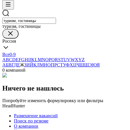
туризм, гостиницы
Россия
Все
0-9
A
B
C
D
E
F
G
H
I
J
K
L
M
N
O
P
Q
R
S
T
U
V
W
X
Y
Z
А
Б
В
Г
Д
Е
Ж
З
И
Й
К
Л
М
Н
О
П
Р
С
Т
У
Ф
Х
Ц
Ч
Ш
Щ
Э
Ю
Я
0 компаний
Ничего не нашлось
Попробуйте изменить формулировку или фильтры
HeadHunter
Размещение вакансий
Поиск по резюме
О компании