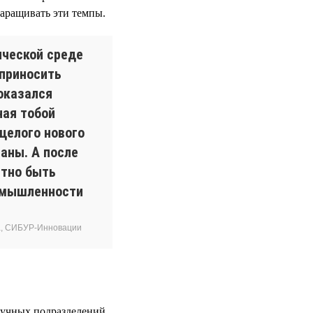
наращивать эти темпы.
ической среде
 приносить
оказался
ная тобой
целого нового
аны. А после
ятно быть
омышленности
за, СИБУР-Инновации
аучных подразделений