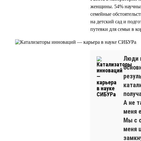
женщины. 54% научных
семейные обстоятельст
на детский сад и подг
путевки для семьи в к
Люди 
основ
резул
катали
получ
А не т
меня 
Мы с 
меня 
замкн