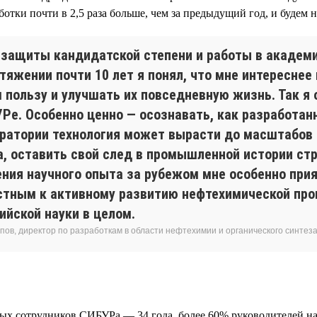
ботки почти в 2,5 раза больше, чем за предыдущий год, и будем 
 защиты кандидатской степени и работы в академ
тяжении почти 10 лет я понял, что мне интереснее
 пользу и улучшать их повседневную жизнь. Так я 
УРе. Особенно ценно — осознавать, как разработан
оратории технология может вырасти до масштабов 
а, оставить свой след в промышленной истории стр
ения научного опыта за рубежом мне особенно при
стным к активному развитию нефтехимической пр
ийской науки в целом.
пов, директор по разработкам в области нефтехимии и органического синте
ных сотрудников СИБУРа — 34 года, более 60% руководителей н