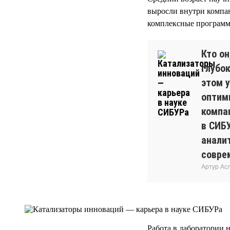
выросли внутри компан
комплексные программы
Кто о
глубок
этом у
оптим
компа
в СИБ
анали
совре
Артур Ас
Работа в лаборатории н