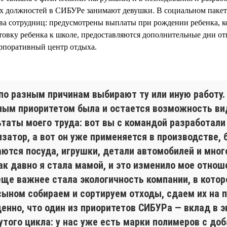
 должностей в СИБУРе занимают девушки. В социальном пакет
ва сотрудниц: предусмотрены выплаты при рождении ребенка, 
отовку ребенка к школе, предоставляются дополнительные дни от
орпоративный центр отдыха.
по разным причинам выбирают ту или иную работу.
ным приоритетом была и остается возможность ви
ьтаты моего труда: вот вы с командой разработали
затор, а вот он уже применяется в производстве, 
аются посуда, игрушки, детали автомобилей и мног
ак давно я стала мамой, и это изменило мое отнош
еще важнее стала экологичность компании, в котор
сыном собираем и сортируем отходы, сдаем их на п
ценно, что один из приоритетов СИБУРа — вклад в 
утого цикла: у нас уже есть марки полимеров с до