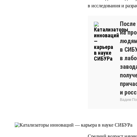
в исследования и разра
После
на про
людям
в СИБ
в лаб
завод
получ
прича
и росс
Вадим По
Средний возраст науч