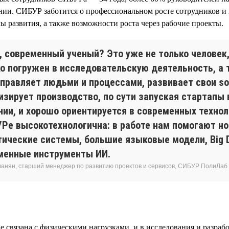
ии. СИБУР заботится о профессиональном росте сотрудников и 
 развития, а также возможности роста через рабочие проекты.
н, современный ученый? Это уже не только человек
о погружен в исследовательскую деятельность, а т
правляет людьми и процессами, развивает свои soft
изирует производство, по сути запуская стартапы 
нии, и хорошо ориентируется в современных технол
УРе высокотехнологична: в работе нам помогают н
тические системы, большие языковые модели, Big D
менные инструменты ИИ.
ланян, старший менеджер по развитию проектов и сервисов, СИБУР ПолиЛаб
е связана с физическими нагрузками, и в исследования и разраб