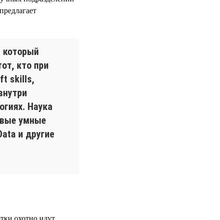
предлагает
, который
от, кто при
 skills,
внутри
огиях. Наука
овые умные
ata и другие
отки охотно идут