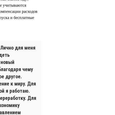
е учитываются
компенсации расходов
пуска и бесплатные
 Лично для меня
деть
 новый
благодаря чему
ое другое.
ение к миру. Для
ой я работаю.
ереработку. Для
экономику
бавлением