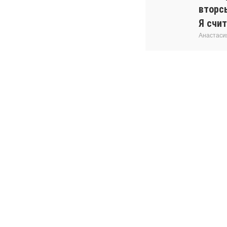
вторс
Я счит
Анастаси