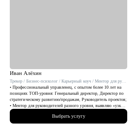
Иван
Алёхин
Трекер / Бизнес-психолог / Карьерный коуч / Ментор для руководителей среднего и высшего звена
• Профессиональный управленец, с опытом более 10 лет на
позициях ТОП-уровня: Генеральный директор, Директор по
стратегическому развитию/продажам, Руководитель проектов;
• Ментор для руководителей разного уровня, выявляю «узкие
места – точки роста», как в бизнесе, так и на карьерном пути;
Выбрать услугу
• В портфолио более 2000+ отработанных резюме, 750+
собеседований, более 800 карьерных консультаций;
• Работал в сегментах: IT и интеграторы, Retail, дистрибуция;
автомобильные дилерские сети, медцентры, розница и