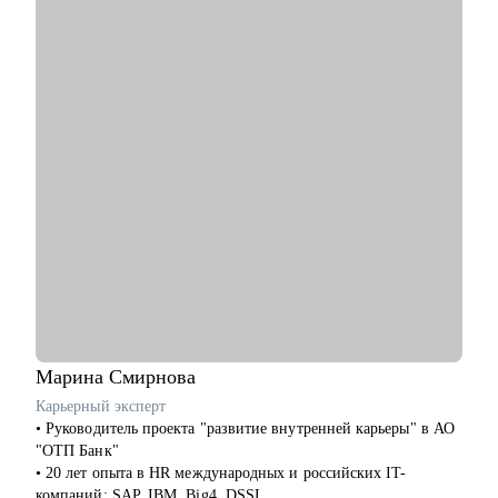
• Dev/Analyst — переход в Data Science с учётом
С чем помогу:
бизнес‑эффекта.
• Перейти в диджитал: выбрать направление по душе,
• Любым уровням: подготовка к собеседованиям, выбор
выстроить опору и план-капкан
архитектуры, внедрение CI/CD, мониторинг, code review, fast-
• Упаковывать опыт так, чтобы он был понятен работодателю
track коммерческих ML-задач.
и выделялся на фоне типовых откликов
• Подготовиться к собеседованиям и тестовым задачам
• Использовать нейросети для своих задач без страха за
качество
• Прокачать карьерный нетворкинг
Кому могу помочь:
• Копирайтерам и редакторам на любом уровне
• Выпускникам курсов, которые откликаются и не получают
оффер
• Тем, кто хочет работать с нейросетями
• Тем, кто хочет найти подработку на удалёнке или фрилансе
Марина
Смирнова
Я знаю рынок контента изнутри, вижу потенциал в опыте и
Карьерный эксперт
верю в каждого, с кем работала лично. Мне важно помочь
• Руководитель проекта "развитие внутренней карьеры" в АО
тебе увидеть твои сильные стороны, понять, куда двигаться
"ОТП Банк"
дальше, и собрать реалистичный план развития.
• 20 лет опыта в HR международных и российских IT-
компаний: SAP, IBM, Big4, DSSL.