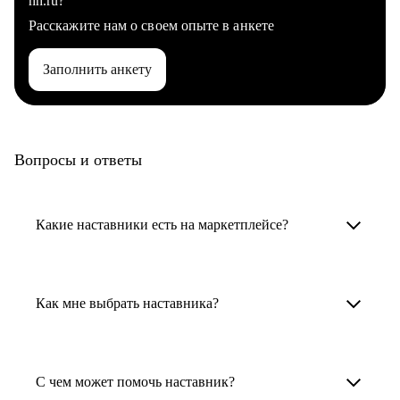
hh.ru?
Расскажите нам о своем опыте в анкете
Заполнить анкету
Вопросы и ответы
Какие наставники есть на маркетплейсе?
Карьерные наставники — это HR-
специалисты, карьерные консультанты,
Как мне выбрать наставника?
психологи, резюмерайтеры и менторы.
Умный поиск поможет в три клика выбрать
Менторы работают в ИТ, дизайне, других
наставника для достижения вашей цели.
С чем может помочь наставник?
узкоспециализированных сферах. Они