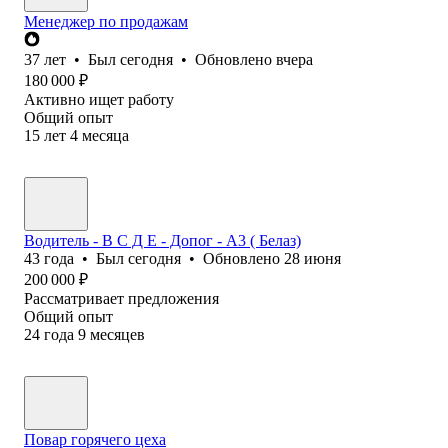
Менеджер по продажам
37
лет
•
Был
сегодня
•
Обновлено
вчера
180 000
₽
Активно ищет работу
Общий опыт
15
лет
4
месяца
Водитель - В С Д Е - Допог - А3 ( Белаз)
43
года
•
Был
сегодня
•
Обновлено
28 июня
200 000
₽
Рассматривает предложения
Общий опыт
24
года
9
месяцев
Повар горячего цеха