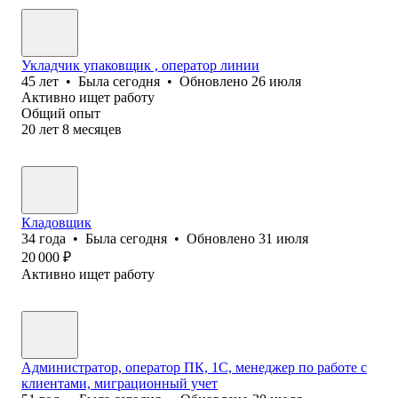
Укладчик упаковщик , оператор линии
45
лет
•
Была
сегодня
•
Обновлено
26 июля
Активно ищет работу
Общий опыт
20
лет
8
месяцев
Кладовщик
34
года
•
Была
сегодня
•
Обновлено
31 июля
20 000
₽
Активно ищет работу
Администратор, оператор ПК, 1С, менеджер по работе с
клиентами, миграционный учет