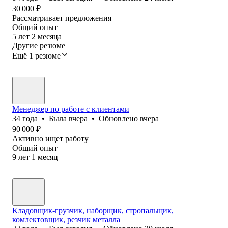
30 000
₽
Рассматривает предложения
Общий опыт
5
лет
2
месяца
Другие резюме
Ещё 1 резюме
Менеджер по работе с клиентами
34
года
•
Была
вчера
•
Обновлено
вчера
90 000
₽
Активно ищет работу
Общий опыт
9
лет
1
месяц
Кладовщик-грузчик, наборщик, стропальщик,
комлектовщик, резчик металла