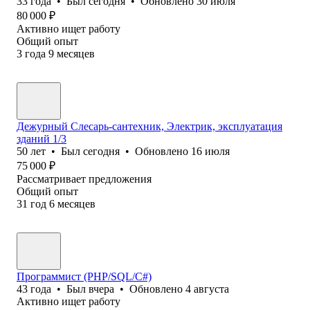
33
года
•
Был
сегодня
•
Обновлено
30 июля
80 000
₽
Активно ищет работу
Общий опыт
3
года
9
месяцев
Дежурный Слесарь-сантехник, Электрик, эксплуатация
зданий 1/3
50
лет
•
Был
сегодня
•
Обновлено
16 июля
75 000
₽
Рассматривает предложения
Общий опыт
31
год
6
месяцев
Программист (PHP/SQL/C#)
43
года
•
Был
вчера
•
Обновлено
4 августа
Активно ищет работу