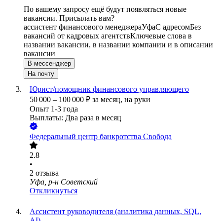
По вашему запросу ещё будут появляться новые
вакансии. Присылать вам?
ассистент финансового менеджера
Уфа
С адресом
Без
вакансий от кадровых агентств
Ключевые слова в
названии вакансии, в названии компании и в описании
вакансии
В мессенджер
На почту
Юрист/помощник финансового управляющего
50 000
–
100 000
₽
за месяц,
на руки
Опыт 1-3 года
Выплаты: Два раза в месяц
Федеральный центр банкротства Свобода
2.8
•
2
отзыва
Уфа, р-н Советский
Откликнуться
Ассистент руководителя (аналитика данных, SQL,
AI)