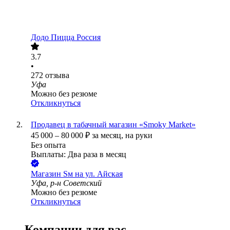
Додо Пицца Россия
3.7
•
272
отзыва
Уфа
Можно без резюме
Откликнуться
Продавец в табачный магазин «Smoky Market»
45 000
–
80 000
₽
за месяц,
на руки
Без опыта
Выплаты: Два раза в месяц
Магазин Sм на ул. ​Айская
Уфа, р-н Советский
Можно без резюме
Откликнуться
Компании для вас