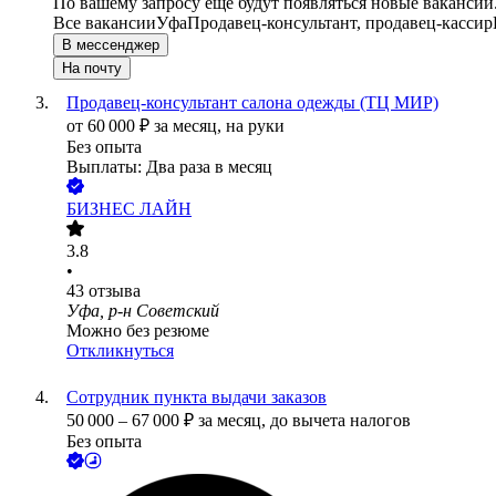
По вашему запросу ещё будут появляться новые вакансии
Все вакансии
Уфа
Продавец-консультант, продавец-кассир
В мессенджер
На почту
Продавец-консультант салона одежды (ТЦ МИР)
от
60 000
₽
за месяц,
на руки
Без опыта
Выплаты: Два раза в месяц
БИЗНЕС ЛАЙН
3.8
•
43
отзыва
Уфа, р-н Советский
Можно без резюме
Откликнуться
Сотрудник пункта выдачи заказов
50 000
–
67 000
₽
за месяц,
до вычета налогов
Без опыта