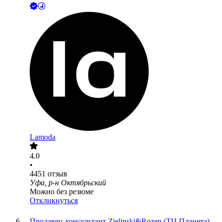
Lamoda
4.0
•
4451
отзыв
Уфа, р-н Октябрьский
Можно без резюме
Откликнуться
Продавец-консультант Zielinski&Rozen (ТЦ Планета)