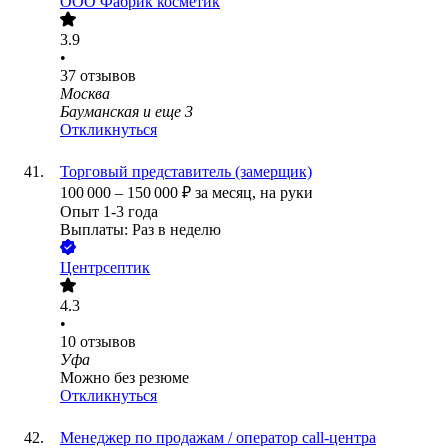
ООО
Фабрик косметик
3.9
•
37
отзывов
Москва
Бауманская
и еще
3
Откликнуться
Торговый представитель (замерщик)
100 000
–
150 000
₽
за месяц,
на руки
Опыт 1-3 года
Выплаты: Раз в неделю
Центрсептик
4.3
•
10
отзывов
Уфа
Можно без резюме
Откликнуться
Менеджер по продажам / оператор call-центра