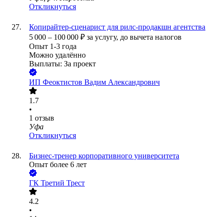
Откликнуться
Копирайтер-сценарист для рилс-продакшн агентства
5 000
–
100 000
₽
за услугу,
до вычета налогов
Опыт 1-3 года
Можно удалённо
Выплаты: За проект
ИП
Феоктистов Вадим Александрович
1.7
•
1
отзыв
Уфа
Откликнуться
Бизнес-тренер корпоративного университета
Опыт более 6 лет
ГК Третий Трест
4.2
•