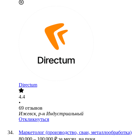
Directum
4.4
•
69
отзывов
Ижевск, р-н Индустриальный
Откликнуться
Маркетолог (производство, сваи, металлообработка)
80 000
–
100 000
₽
за месяц,
на руки