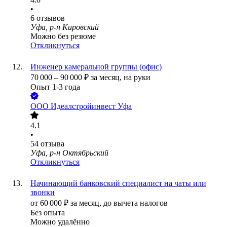
•
6
отзывов
Уфа, р-н Кировский
Можно без резюме
Откликнуться
Инженер камеральной группы (офис)
70 000
–
90 000
₽
за месяц,
на руки
Опыт 1-3 года
ООО
Идеалстройинвест Уфа
4.1
•
54
отзыва
Уфа, р-н Октябрьский
Откликнуться
Начинающий банковский специалист на чаты или
звонки
от
60 000
₽
за месяц,
до вычета налогов
Без опыта
Можно удалённо