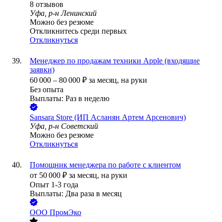
8
отзывов
Уфа, р-н Ленинский
Можно без резюме
Откликнитесь среди первых
Откликнуться
Менеджер по продажам техники Apple (входящие
заявки)
60 000
–
80 000
₽
за месяц,
на руки
Без опыта
Выплаты: Раз в неделю
Sansara Store (ИП Асланян Артем Арсенович)
Уфа, р-н Советский
Можно без резюме
Откликнуться
Помощник менеджера по работе с клиентом
от
50 000
₽
за месяц,
на руки
Опыт 1-3 года
Выплаты: Два раза в месяц
ООО
ПромЭко