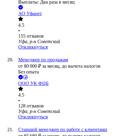
Выплаты: Два раза в месяц
АО
Уфанет
4.5
•
155
отзывов
Уфа, р-н Советский
Откликнуться
Менеджер по продажам
от
80 000
₽
за месяц,
до вычета налогов
Без опыта
ООО
УК ФЦБ
4.5
•
128
отзывов
Уфа, р-н Советский
Откликнуться
Старший менеджер по работе с клиентами
от
85 680
₽
за месяц,
до вычета налогов