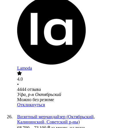
Lamoda
4.0
•
4444
отзыва
Уфа, р-н Октябрьский
Можно без резюме
Откликнуться
Визитный мерчандайзер (Октябрьский,
Калининский, Советский р-ны)
68 700
–
73 100
₽
за месяц,
на руки