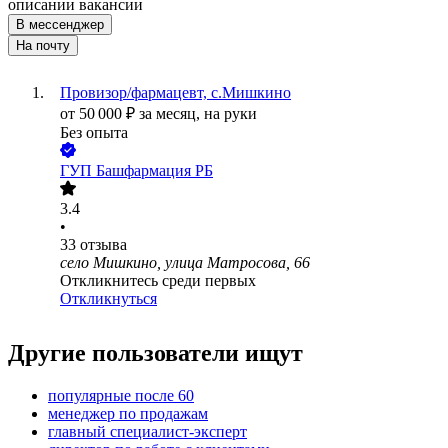
описании вакансии
В мессенджер
На почту
Провизор/фармацевт, с.Мишкино
от
50 000
₽
за месяц,
на руки
Без опыта
ГУП Башфармация РБ
3.4
•
33
отзыва
село Мишкино, улица Матросова, 66
Откликнитесь среди первых
Откликнуться
Другие пользователи ищут
популярные после 60
менеджер по продажам
главный специалист-эксперт