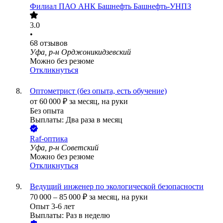
Филиал ПАО АНК Башнефть Башнефть-УНПЗ
3.0
•
68
отзывов
Уфа, р-н Орджоникидзевский
Можно без резюме
Откликнуться
Оптометрист (без опыта, есть обучение)
от
60 000
₽
за месяц,
на руки
Без опыта
Выплаты: Два раза в месяц
Raf-оптика
Уфа, р-н Советский
Можно без резюме
Откликнуться
Ведущий инженер по экологической безопасности
70 000
–
85 000
₽
за месяц,
на руки
Опыт 3-6 лет
Выплаты: Раз в неделю