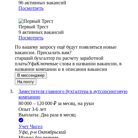
96
активных вакансий
Посмотреть
Первый Трест
9
активных вакансий
Посмотреть
По вашему запросу ещё будут появляться новые
вакансии. Присылать вам?
старший бухгалтер по расчету заработной
платы
Уфа
Ключевые слова в названии вакансии, в
названии компании и в описании вакансии
В мессенджер
На почту
Заместителя главного бухгалтера в аутсорсинговую
компанию
80 000
–
120 000
₽
за месяц,
на руки
Опыт 3-6 лет
Выплаты: Два раза в месяц
Учет Чисел
Уфа, р-н Октябрьский
Можно без резюме