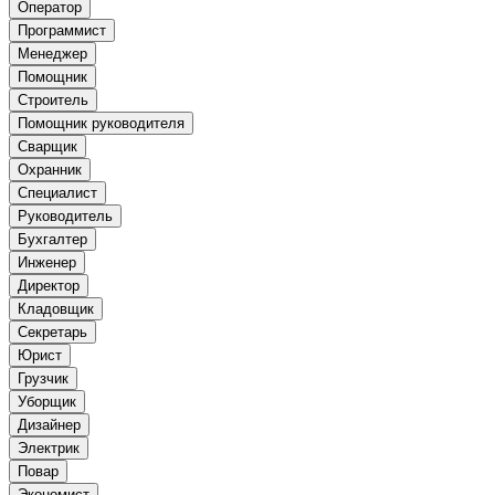
Оператор
Программист
Менеджер
Помощник
Строитель
Помощник руководителя
Сварщик
Охранник
Специалист
Руководитель
Бухгалтер
Инженер
Директор
Кладовщик
Секретарь
Юрист
Грузчик
Уборщик
Дизайнер
Электрик
Повар
Экономист