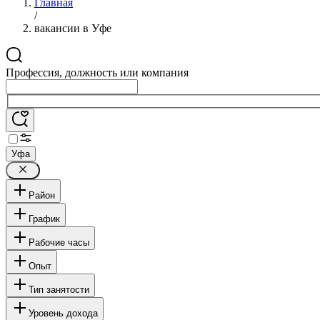
Главная
/
вакансии в Уфе
Профессия, должность или компания
Уфа
Район
График
Рабочие часы
Опыт
Тип занятости
Уровень дохода