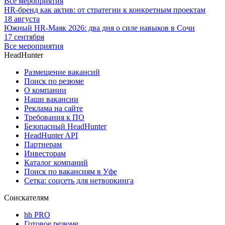
Все мероприятия
HR-бренд как актив: от стратегии к конкретным проектам
18 августа
Южный HR-Маяк 2026: два дня о силе навыков в Сочи
17 сентября
Все мероприятия
HeadHunter
Размещение вакансий
Поиск по резюме
О компании
Наши вакансии
Реклама на сайте
Требования к ПО
Безопасный HeadHunter
HeadHunter API
Партнерам
Инвесторам
Каталог компаний
Поиск по вакансиям в Уфе
Сетка: соцсеть для нетворкинга
Соискателям
hh PRO
Готовое резюме