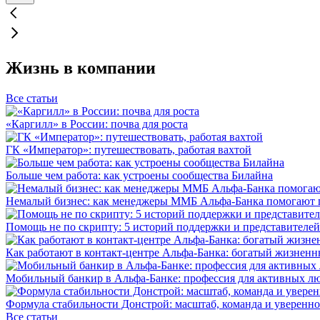
Жизнь в компании
Все статьи
«Каргилл» в России: почва для роста
ГК «Император»: путешествовать, работая вахтой
Больше чем работа: как устроены сообщества Билайна
Немалый бизнес: как менеджеры ММБ Альфа-Банка помогают 
Помощь не по скрипту: 5 историй поддержки и представителей
Как работают в контакт-центре Альфа-Банка: богатый жизненн
Мобильный банкир в Альфа-Банке: профессия для активных л
Формула стабильности Донстрой: масштаб, команда и уверенно
Все статьи