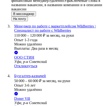
финансовый менеджер
Удалённо
Уфа
Ключевые слова в
названии вакансии, в названии компании и в описании
вакансии
В мессенджер
На почту
Менеджер по работе с маркетплейсом Wildberries \
Специалист по работе с Wildberries
110 000
–
120 000
₽
за месяц,
на руки
Опыт 1-3 года
Можно удалённо
Выплаты: Два раза в месяц
ООО
СТИН
Уфа, р-н Советский
Откликнуться
Бухгалтер-казначей
50 000
–
60 000
₽
за месяц,
на руки
Опыт 3-6 лет
Можно удалённо
Doner Vill
Уфа, р-н Советский