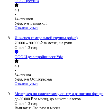
ООО
Престиж
4.1
•
14
отзывов
Уфа, р-н Ленинский
Откликнуться
Инженер камеральной группы (офис)
70 000
–
90 000
₽
за месяц,
на руки
Опыт 1-3 года
ООО
Идеалстройинвест Уфа
4.1
•
54
отзыва
Уфа, р-н Октябрьский
Откликнуться
Менеджер по клиентскому опыту и развитию бренда
до
80 000
₽
за месяц,
до вычета налогов
Опыт 1-3 года
Выплаты: Два раза в месяц