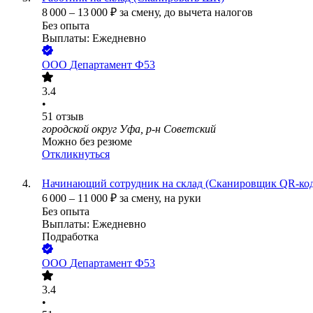
8 000
–
13 000
₽
за смену,
до вычета налогов
Без опыта
Выплаты: Ежедневно
ООО
Департамент Ф53
3.4
•
51
отзыв
городской округ Уфа, р-н Советский
Можно без резюме
Откликнуться
Начинающий сотрудник на склад (Сканировщик QR-ко
6 000
–
11 000
₽
за смену,
на руки
Без опыта
Выплаты: Ежедневно
Подработка
ООО
Департамент Ф53
3.4
•