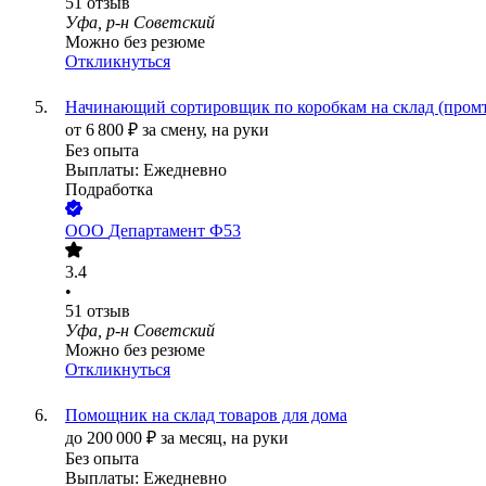
51
отзыв
Уфа, р-н Советский
Можно без резюме
Откликнуться
Начинающий сортировщик по коробкам на склад (пром
от
6 800
₽
за смену,
на руки
Без опыта
Выплаты: Ежедневно
Подработка
ООО
Департамент Ф53
3.4
•
51
отзыв
Уфа, р-н Советский
Можно без резюме
Откликнуться
Помощник на склад товаров для дома
до
200 000
₽
за месяц,
на руки
Без опыта
Выплаты: Ежедневно