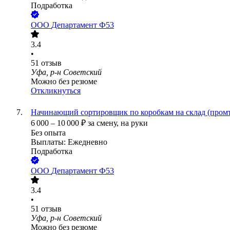
Подработка
ООО
Департамент Ф53
3.4
•
51
отзыв
Уфа, р-н Советский
Можно без резюме
Откликнуться
Начинающий сортировщик по коробкам на склад (пром
6 000
–
10 000
₽
за смену,
на руки
Без опыта
Выплаты: Ежедневно
Подработка
ООО
Департамент Ф53
3.4
•
51
отзыв
Уфа, р-н Советский
Можно без резюме