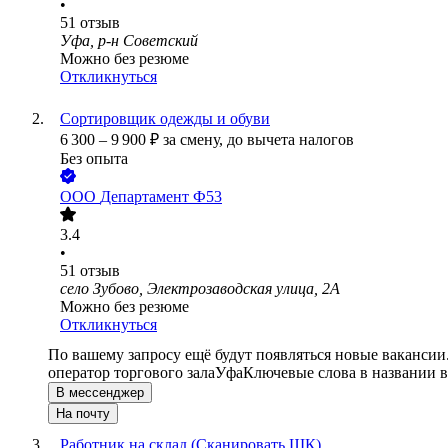
•
51
отзыв
Уфа, р-н Советский
Можно без резюме
Откликнуться
Сортировщик одежды и обуви
6 300
–
9 900
₽
за смену,
до вычета налогов
Без опыта
ООО
Департамент Ф53
3.4
•
51
отзыв
село Зубово, Электрозаводская улица, 2А
Можно без резюме
Откликнуться
По вашему запросу ещё будут появляться новые вакансии
оператор торгового зала
Уфа
Ключевые слова в названии в
В мессенджер
На почту
Работник на склад (Сканировать ШК)