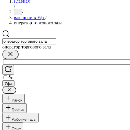
Главная
/
/
...
вакансии в Уфе
/
оператор торгового зала
оператор торгового зала
Уфа
Район
График
Рабочие часы
Опыт