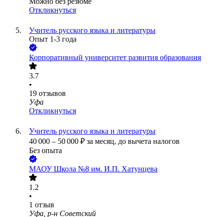
Можно без резюме
Откликнуться
Учитель русского языка и литературы
Опыт 1-3 года
Корпоративный университет развития образования
3.7
•
19
отзывов
Уфа
Откликнуться
Учитель русского языка и литературы
40 000
–
50 000
₽
за месяц,
до вычета налогов
Без опыта
МАОУ Школа №8 им. И.П. Хатунцева
1.2
•
1
отзыв
Уфа, р-н Советский