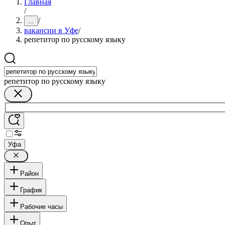
Главная
/
/
...
вакансии в Уфе
/
репетитор по русскому языку
репетитор по русскому языку
Уфа
Район
График
Рабочие часы
Опыт