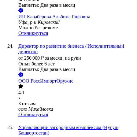
Выплаты: Два раза в месяц
ИП
Караберова Альбина Рифовна
Уфа, р-н Кировский
Можно без резюме
Откликнуться
Директор по развитию бизнеса / Исполнительный
директор
от
250 000
₽
за месяц,
на руки
Опыт более 6 лет
Выплаты: Два раза в месяц
ООО
РоссИмпортОружие
4.1
•
3
отзыва
село Михайловка
Откликнуться
Управляющий загородным комплексом (Нугуш,
Башкортостан)