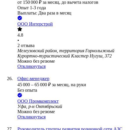
от
150 000
₽
за месяц,
до вычета налогов
Опыт 1-3 года
Выплаты: Два раза в месяц
ООО
Интерстрой
4.8
•
2
отзыва
Мелеузовский район, территория Горнолыжный
Курортно-туристический Кластер Нугуш, 372
Можно без резюме
Откликнуться
Офис-менеджер
45 000
–
65 000
₽
за месяц,
на руки
Без опыта
ООО
Промкомплект
Уфа, р-н Октябрьский
Можно без резюме
Откликнуться
Руководитель группы развития розничной сети АЗС