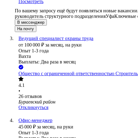
Посмотреть
По вашему запросу ещё будут появляться новые вакансии
руководитель структурного подразделения
Уфа
Ключевые с
В мессенджер
На почту
Ведущий специалист охраны труда
от
100 000
₽
за месяц,
на руки
Опыт 1-3 года
Вахта
Выплаты: Два раза в месяц
Общество с ограниченной ответственностью Строитель
4.1
•
26
отзывов
Бураевский район
Откликнуться
Офис-менеджер
45 000
₽
за месяц,
на руки
Опыт 1-3 года