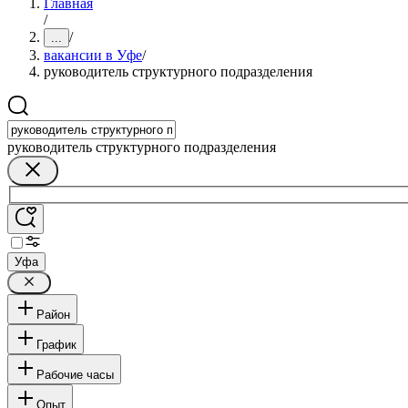
Главная
/
/
...
вакансии в Уфе
/
руководитель структурного подразделения
руководитель структурного подразделения
Уфа
Район
График
Рабочие часы
Опыт