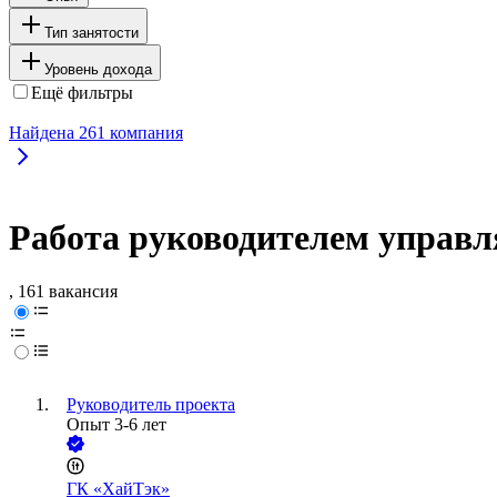
Тип занятости
Уровень дохода
Ещё фильтры
Найдена
261
компания
Работа руководителем управ
, 161 вакансия
Руководитель проекта
Опыт 3-6 лет
ГК «ХайТэк»