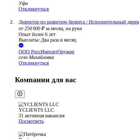
Уфа
Откликнуться
Директор по развитию бизнеса / Исполнительный дире
от
250 000
₽
за месяц,
на руки
Опыт более 6 лет
Выплаты: Два раза в месяц
ООО
РоссИмпортОружие
село Михайловка
Откликнуться
Компании для вас
YCLIENTS LLC
31
активная вакансия
Посмотреть