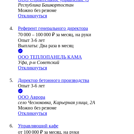
Республика Башкортостан
Можно без резюме
Откликнуться
Референт генерального директора
70 000
–
100 000
₽
за месяц,
на руки
Опыт 3-6 лет
Выплаты: Два раза в месяц
ООО
ТЕПЛОПАНЕЛЬ КАМА
Уфа, р-н Советский
Откликнуться
Директор бетонного производства
Опыт 3-6 лет
ООО
Аврора
село Чесноковка, Карьерная улица, 2А
Можно без резюме
Откликнуться
Управляющий кафе
от
100 000
₽
за месяц,
на руки