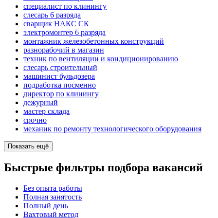
специалист по клинингу
слесарь 6 разряда
сварщик НАКС СК
электромонтер 6 разряда
монтажник железобетонных конструкций
разнорабочий в магазин
техник по вентиляции и кондиционированию
слесарь строительный
машинист бульдозера
подработка посменно
директор по клинингу
дежурный
мастер склада
срочно
механик по ремонту технологического оборудования
Показать ещё
Быстрые фильтры подбора вакансий
Без опыта работы
Полная занятость
Полный день
Вахтовый метод