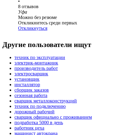
•
8
отзывов
Уфа
Можно без резюме
Откликнитесь среди первых
Откликнуться
Другие пользователи ищут
техник по эксплуатации
электрик-монтажник
производитель работ
электросварщик
установщик
инсталлятор
сборщик заказов
сезонная работа
сварщик металлоконструкций
техник по подключению
дорожный рабочий
сварщик официально с проживанием
подработка 5000 в день
работник цеха
машинист автокрана