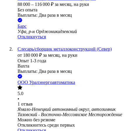
88 000
–
116 000
₽
за месяц,
на руки
Без опыта
Выплаты: Два раза в месяц
Барс
Уфа, р-н Орджоникидзевский
Откликнуться
Слесарь/сборщик металлоконструкций (Север)
от
180 000
₽
за месяц,
на руки
Опыт 1-3 года
Вахта
Выплаты: Два раза в месяц
ООО
Уралэнергоавтоматика
5.0
•
1
отзыв
Ямало-Ненецкий автономный округ, автозимник
Тазовский - Восточно-Мессояхское Месторождение
Можно без резюме
Откликнитесь среди первых
Откликнуться