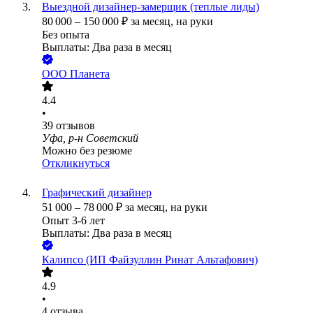
Выездной дизайнер-замерщик (теплые лиды)
80 000
–
150 000
₽
за месяц,
на руки
Без опыта
Выплаты: Два раза в месяц
ООО
Планета
4.4
•
39
отзывов
Уфа, р-н Советский
Можно без резюме
Откликнуться
Графический дизайнер
51 000
–
78 000
₽
за месяц,
на руки
Опыт 3-6 лет
Выплаты: Два раза в месяц
Калипсо (ИП Файзуллин Ринат Альтафович)
4.9
•
4
отзыва