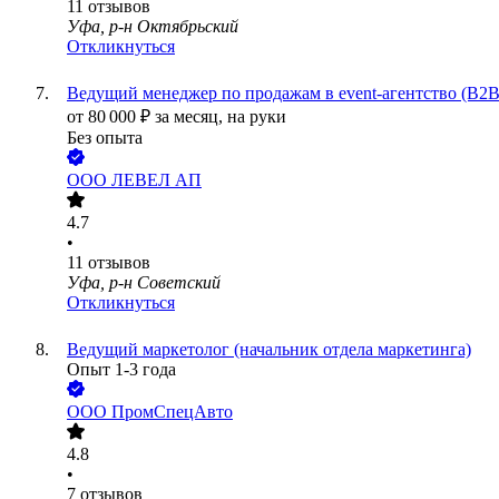
11
отзывов
Уфа, р-н Октябрьский
Откликнуться
Ведущий менеджер по продажам в event-агентство (B2B
от
80 000
₽
за месяц,
на руки
Без опыта
ООО
ЛЕВЕЛ АП
4.7
•
11
отзывов
Уфа, р-н Советский
Откликнуться
Ведущий маркетолог (начальник отдела маркетинга)
Опыт 1-3 года
ООО
ПромСпецАвто
4.8
•
7
отзывов